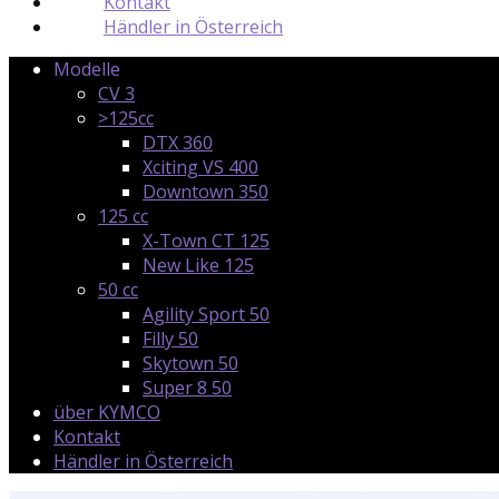
Kontakt
Händler in Österreich
Modelle
CV 3
>125cc
DTX 360
Xciting VS 400
Downtown 350
125 cc
X-Town CT 125
New Like 125
50 cc
Agility Sport 50
Filly 50
Skytown 50
Super 8 50
über KYMCO
Kontakt
Händler in Österreich