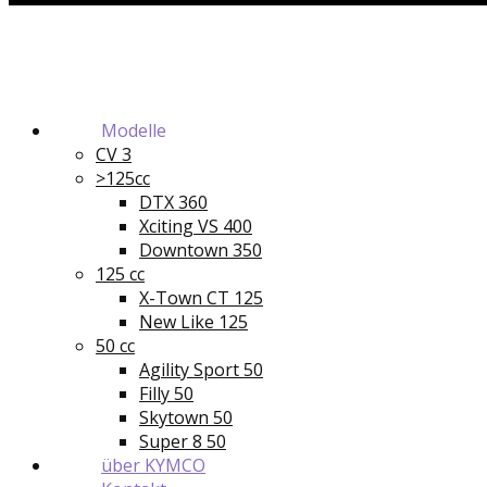
Modelle
CV 3
>125cc
DTX 360
Xciting VS 400
Downtown 350
125 cc
X-Town CT 125
New Like 125
50 cc
Agility Sport 50
Filly 50
Skytown 50
Super 8 50
über KYMCO